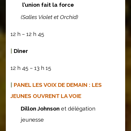
l’union fait la force
(Salles Violet et Orchid)
12 h – 12 h 45
|
Dîner
12 h 45 – 13 h 15
|
PANEL LES VOIX DE DEMAIN : LES
JEUNES OUVRENT LA VOIE
Dillon Johnson
et délégation
jeunesse