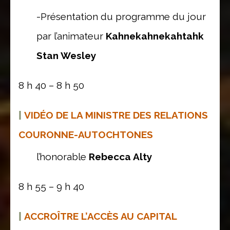
-Présentation du programme du jour
par l’animateur
Kahnekahnekahtahk
Stan Wesley
8 h 40 – 8 h 50
|
VIDÉO DE LA MINISTRE DES RELATIONS
COURONNE-AUTOCHTONES
l’honorable
Rebecca Alty
8 h 55 – 9 h 40
|
ACCROÎTRE L’ACCÈS AU CAPITAL