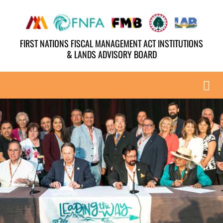
Skip
to
FIRST NATIONS FISCAL MANAGEMENT ACT INSTITUTIONS
content
& LANDS ADVISORY BOARD
Tog
Nav
ABOUT
AGENDA
PAST HIGHLIGHTS
YOUTH & ELDERS