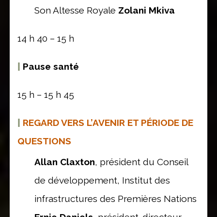
Son Altesse Royale
Zolani Mkiva
14 h 40 – 15 h
|
Pause santé
15 h – 15 h 45
|
REGARD VERS L’AVENIR ET PÉRIODE DE
QUESTIONS
Allan Claxton
, président du Conseil
de développement, Institut des
infrastructures des Premières Nations
Ernie Daniels
, président-directeur