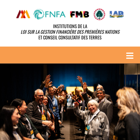
Skip
to
INSTITUTIONS DE LA
content
LOI SUR LA GESTION FINANCIÈRE DES PREMIÈRES NATIONS
ET CONSEIL CONSULTATIF DES TERRES
Tog
Nav
À PROPOS
PROGRAMME
JEUNES & AÎNÉS
PARTENAIRES